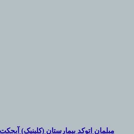
مبلمان اتوکد بیمارستان (کلینیک) آبجکت