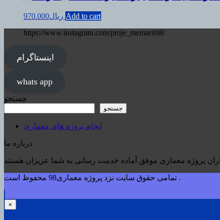
Add to cart
ریال
970.000
https://www.instagram.com/proje_memarii98/
اینستاگرام
whats app
جستجو
جستجو
انجام پروژه های معماری
درباره ما
تمامی حقوق سایت نزد پروژه معماری98 محفوظ است .
×