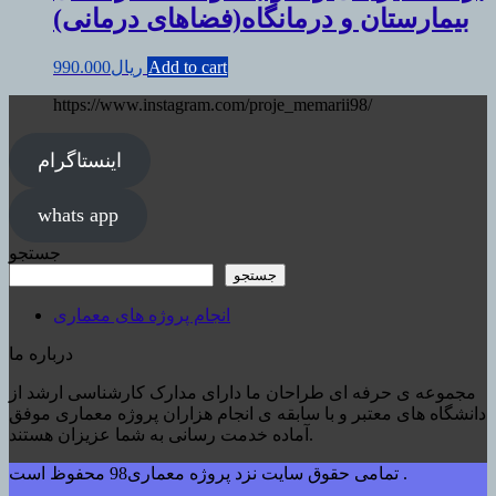
بیمارستان و درمانگاه(فضاهای درمانی)
Add to cart
ریال
990.000
https://www.instagram.com/proje_memarii98/
اینستاگرام
whats app
جستجو
جستجو
انجام پروژه های معماری
درباره ما
مجموعه ی حرفه ای طراحان ما دارای مدارک کارشناسی ارشد از
دانشگاه های معتبر و با سابقه ی انجام هزاران پروژه معماری موفق
آماده خدمت رسانی به شما عزیزان هستند.
تمامی حقوق سایت نزد پروژه معماری98 محفوظ است .