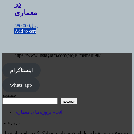
در
معماری
ریال
580.000
Add to cart
https://www.instagram.com/proje_memarii98/
اینستاگرام
whats app
جستجو
جستجو
انجام پروژه های معماری
درباره ما
مجموعه ی حرفه ای طراحان ما دارای مدارک کارشناسی ارشد از