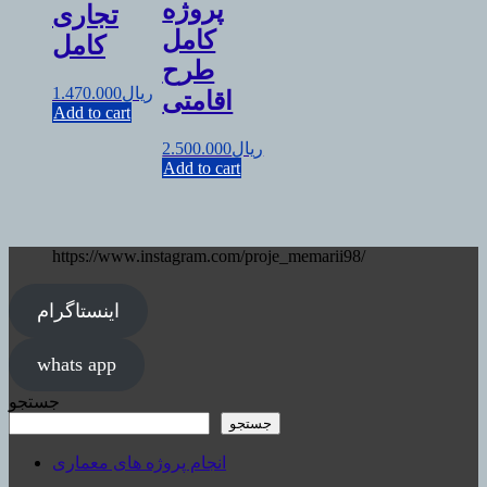
پروژه
تجاری
کامل
کامل
طرح
ریال
1.470.000
اقامتی
Add to cart
ریال
2.500.000
Add to cart
https://www.instagram.com/proje_memarii98/
اینستاگرام
whats app
جستجو
جستجو
انجام پروژه های معماری