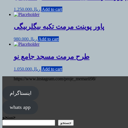
Add to cart
ریال
1.250.000
پاور پوینت مرمت تکیه بیگلربیگی
Add to cart
ریال
980.000
طرح مرمت مسجد جامع نو
Add to cart
ریال
1.050.000
https://www.instagram.com/proje_memarii98/
اینستاگرام
whats app
جستجو
جستجو