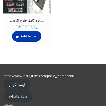
پروژه کامل طرح اقامتی
ریال
2.500.000
Add to cart
https://www.instagram.com/proje_memarii98/
اینستاگرام
whats app
جستجو