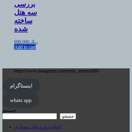
بررسی
سه هتل
ساخته
شده
ریال
690.000
Add to cart
https://www.instagram.com/proje_memarii98/
اینستاگرام
whats app
جستجو
جستجو
انجام پروژه های معماری