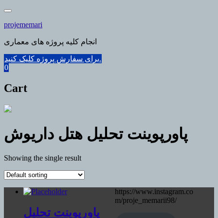
Skip
to
projememari
content
انجام کلیه پروژه های معماری
برای سفارش پروژه کلیک کنید.
0
Cart
پاورپوینت تحلیل هتل داریوش
Showing the single result
https://www.instagram.co
m/proje_memarii98/
پاورپوینت تحلیل