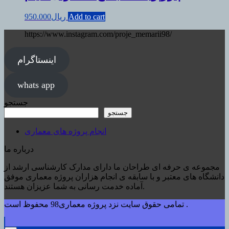
Add to cart
ریال
950.000
https://www.instagram.com/proje_memarii98/
اینستاگرام
whats app
جستجو
جستجو
انجام پروژه های معماری
درباره ما
مجموعه ی حرفه ای طراحان ما دارای مدارک کارشناسی ارشد از
دانشگاه های معتبر و با سابقه ی انجام هزاران پروژه معماری موفق
آماده خدمت رسانی به شما عزیزان هستند.
تمامی حقوق سایت نزد پروژه معماری98 محفوظ است .