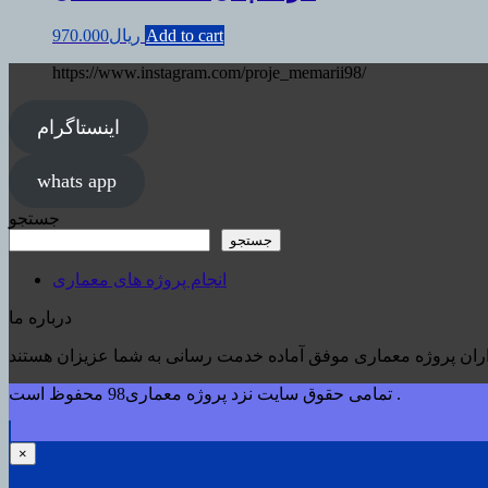
Add to cart
ریال
970.000
https://www.instagram.com/proje_memarii98/
اینستاگرام
whats app
جستجو
جستجو
انجام پروژه های معماری
درباره ما
تمامی حقوق سایت نزد پروژه معماری98 محفوظ است .
×