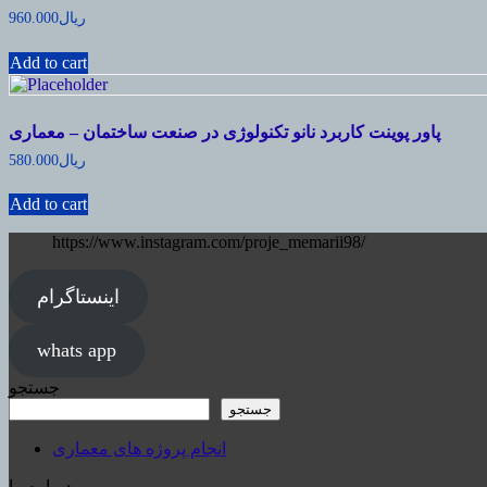
ریال
960.000
Add to cart
پاور پوینت کاربرد نانو تکنولوژی در صنعت ساختمان – معماری
ریال
580.000
Add to cart
https://www.instagram.com/proje_memarii98/
اینستاگرام
whats app
جستجو
جستجو
انجام پروژه های معماری
درباره ما