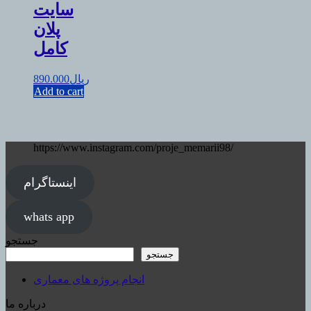
سایت
پلان
کامل
ریال
890.000
Add to cart
https://www.instagram.com/proje_memarii98/
اینستاگرام
whats app
جستجو
جستجو
انجام پروژه های معماری
درباره ما