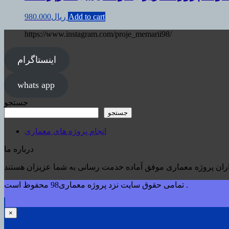
Add to cart
ریال
980.000
https://www.instagram.com/proje_memarii98/
اینستاگرام
whats app
جستجو
جستجو
انجام پروژه های معماری
درباره ما
تمامی حقوق سایت نزد پروژه معماری98 محفوظ است .
×