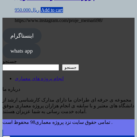
Add to cart
ریال
950.000
https://www.instagram.com/proje_memarii98/
اینستاگرام
whats app
جستجو
جستجو
انجام پروژه های معماری
درباره ما
مجموعه ی حرفه ای طراحان ما دارای مدارک کارشناسی ارشد از
دانشگاه های معتبر و با سابقه ی انجام هزاران پروژه معماری موفق
آماده خدمت رسانی به شما عزیزان هستند.
تمامی حقوق سایت نزد پروژه معماری98 محفوظ است .