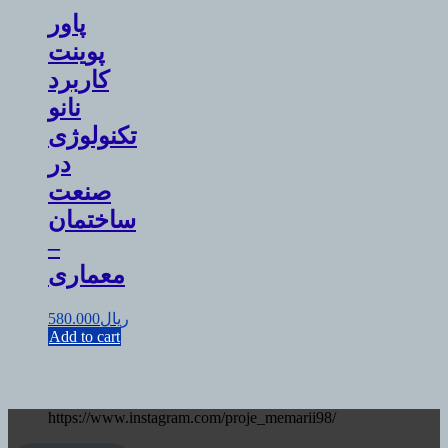
پاور
پوینت
کاربرد
نانو
تکنولوژی
در
صنعت
ساختمان
–
معماری
ریال
580.000
Add to cart
https://www.instagram.com/proje_memarii98/