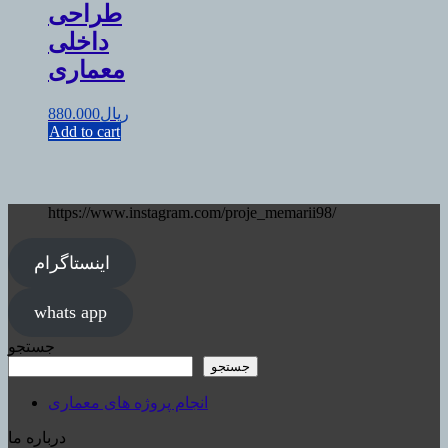
طراحی
داخلی
معماری
ریال
880.000
Add to cart
https://www.instagram.com/proje_memarii98/
اینستاگرام
whats app
جستجو
جستجو
انجام پروژه های معماری
درباره ما