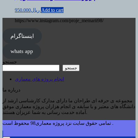
Add to cart
ریال
950.000
https://www.instagram.com/proje_memarii98/
اینستاگرام
whats app
جستجو
جستجو
انجام پروژه های معماری
درباره ما
مجموعه ی حرفه ای طراحان ما دارای مدارک کارشناسی ارشد از
دانشگاه های معتبر و با سابقه ی انجام هزاران پروژه معماری موفق
آماده خدمت رسانی به شما عزیزان هستند.
تمامی حقوق سایت نزد پروژه معماری98 محفوظ است .