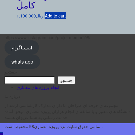
کامل
Add to cart
ریال
1.190.000
https://www.instagram.com/proje_memarii98/
اینستاگرام
whats app
جستجو
جستجو
انجام پروژه های معماری
درباره ما
مجموعه ی حرفه ای طراحان ما دارای مدارک کارشناسی ارشد از
دانشگاه های معتبر و با سابقه ی انجام هزاران پروژه معماری موفق آماده
خدمت رسانی به شما عزیزان هستند.
تمامی حقوق سایت نزد پروژه معماری98 محفوظ است .