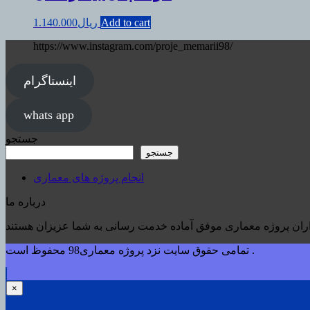
Add to cart
ریال
1.140.000
https://www.instagram.com/proje_memarii98/
اینستاگرام
whats app
جستجو
جستجو
انجام پروژه های معماری
درباره ما
تمامی حقوق سایت نزد پروژه معماری98 محفوظ است .
×