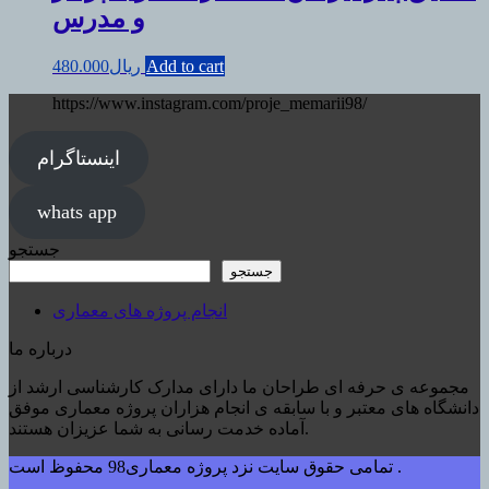
و مدرس
Add to cart
ریال
480.000
https://www.instagram.com/proje_memarii98/
اینستاگرام
whats app
جستجو
جستجو
انجام پروژه های معماری
درباره ما
مجموعه ی حرفه ای طراحان ما دارای مدارک کارشناسی ارشد از
دانشگاه های معتبر و با سابقه ی انجام هزاران پروژه معماری موفق
آماده خدمت رسانی به شما عزیزان هستند.
تمامی حقوق سایت نزد پروژه معماری98 محفوظ است .