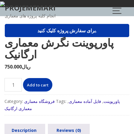
Skip
PROJEMEMARI
to
انجام کلیه پروژه های معماری
content
برای سفارش پروژه کلیک کنید.
پاورپوینت نگرش معماری
ارگانیک
ریال
750.000
پاورپوینت
Add to cart
نگرش
معماری
پاورپوینت
,
فایل آماده معماری
,
Tags:
فروشگاه معماری
Category:
ارگانیک
معماری ارگانیک
quantity
Description
Reviews (0)