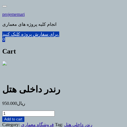
Skip
to
projememari
content
انجام کلیه پروژه های معماری
برای سفارش پروژه کلیک کنید.
0
Cart
رندر داخلی هتل
ریال
950.000
رندر
داخلی
Add to cart
هتل
رندر داخلی هتل
Tag:
فروشگاه معماری
Category: