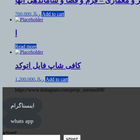
کتاب بررسی هنر و معماری – فرم و فضا 
760.000
ریال
Add to cart
ا
Read more
کافی شاپ فایل اتوکد
1.200.000
ریال
Add to cart
https://www.instagram.com/proje_memarii98/
اینستاگرام
whats app
جستجو
جستجو