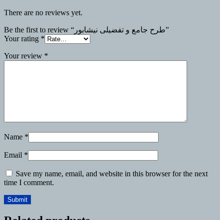
There are no reviews yet.
Be the first to review “طرح جامع و تفضیلی نیشابور”
Your rating
*
Your review
*
Name
*
Email
*
Save my name, email, and website in this browser for the next
time I comment.