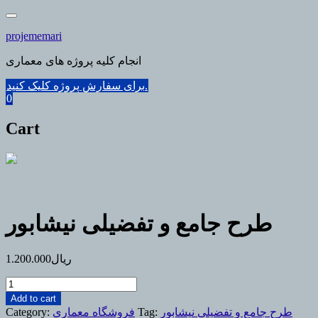
Skip
to
projememari
content
انجام کلیه پروژه های معماری
برای سفارش پروژه کلیک کنید.
0
Cart
طرح جامع و تفضیلی نیشابور
ریال
1.200.000
طرح
جامع
Add to cart
و
طرح جامع و تفضیلی نیشابور
Tag:
فروشگاه معماری
Category: