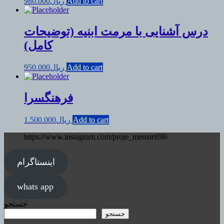
Add to cart
ریال
980.000
درس آشنایی با مرمت ابنیه (توضیحات
کامل)
Add to cart
ریال
950.000
فرهنگسرا
Add to cart
ریال
1.500.000
https://www.instagram.com/proje_memarii98/
اینستاگرام
whats app
جستجو
جستجو