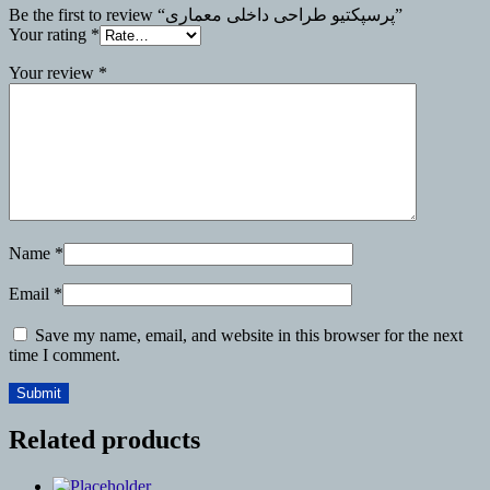
Be the first to review “پرسپکتیو طراحی داخلی معماری”
Your rating
*
Your review
*
Name
*
Email
*
Save my name, email, and website in this browser for the next
time I comment.
Related products