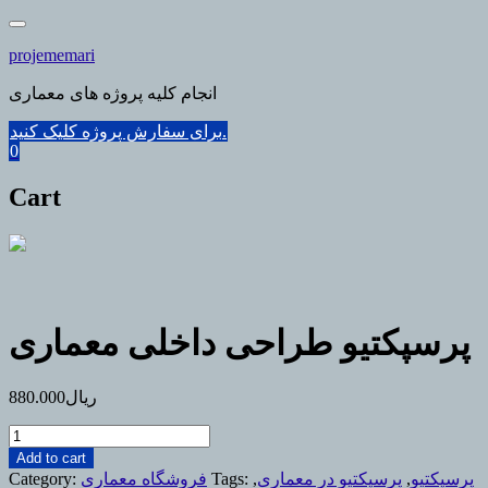
Skip
to
projememari
content
انجام کلیه پروژه های معماری
برای سفارش پروژه کلیک کنید.
0
Cart
پرسپکتیو طراحی داخلی معماری
ریال
880.000
پرسپکتیو
طراحی
Add to cart
داخلی
پرسپکتیو
,
پرسپکتیو در معماری
,
Tags:
فروشگاه معماری
Category: