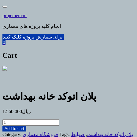
Skip
to
projememari
content
انجام کلیه پروژه های معماری
برای سفارش پروژه کلیک کنید.
0
Cart
پلان اتوکد خانه بهداشت
ریال
1.560.000
پلان
اتوکد
Add to cart
خانه
پلان اتوکد خانه بهداشت
,
ضوابط
Tags:
فروشگاه معماری
Category: