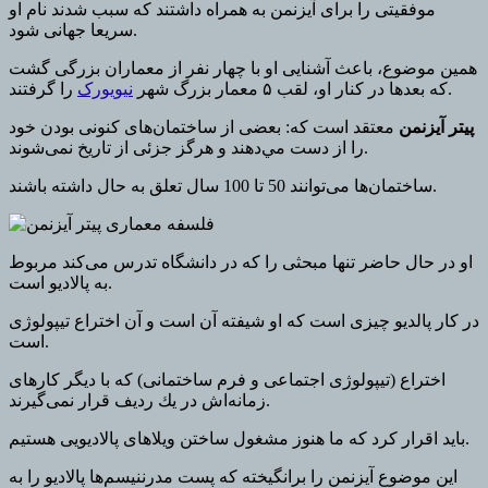
موفقیتی را برای آیزنمن به همراه داشتند که سبب شدند نام او
سریعا جهانی شود.
همین موضوع، باعث آشنایی او با چهار نفر از معماران بزرگی گشت
را گرفتند.
که بعدها در کنار او، لقب ۵ معمار بزرگ شهر
نیویورک
پیتر آیزنمن
معتقد است كه: بعضی از ساختمان‌های كنونی بودن خود
را از دست مي‌دهند و هرگز جزئی از تاريخ نمی‌شوند.
ساختمان‌ها می‌توانند 50 تا 100 سال تعلق به حال داشته باشند.
او در حال حاضر تنها مبحثی را كه در دانشگاه تدرس می‌كند مربوط
به پالاديو است.
در كار پالديو چيزی است كه او شيفته آن است و آن اختراع تيپولوژی
است.
اختراع (تيپولوژی اجتماعی و فرم ساختمانی) كه با ديگر كارهای
زمانه‌اش در يك رديف قرار نمی‌گيرند.
بايد اقرار كرد كه ما هنوز مشغول ساختن ويلاهای پالاديویی هستيم.
اين موضوع آيزنمن را برانگیخته که پست مدرننیسم‌ها پالادیو را به