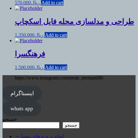
Add to cart
ریال
570.000
طراحی و مدلسازی محله فایل اسکچاپ
Add to cart
ریال
1.350.000
فرهنگسرا
Add to cart
ریال
1.500.000
https://www.instagram.com/proje_memarii98/
اینستاگرام
whats app
جستجو
جستجو
انجام پروژه های معماری