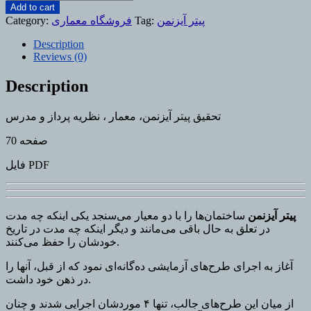
پیتر
Add to cart
آیزنمن
پیتر آیزنمن
Tag:
فروشگاه معماری
Category:
،
Description
معمار
Reviews (0)
،
نظریه
Description
پرداز
و
مدرس
تحقیق پیتر آیزنمن، معمار ، نظریه پرداز و مدرس
quantity
70 صفحه
فایل PDF
پیتر آیزنمن
ساختمان‌ها را با دو معيار می‌سنجد يكی اينكه چه مدت
در تعلق به حال باقی می‌مانند و ديگر اينكه چه مدت در تاريخ
خودشان را حفظ می‌كنند.
آغاز به اجرای طرح‌های آزمایشی ده‌گانه‌ای نمود که از قبل، آنها را
در ذهن خود داشت.
از میان این طرح‌های جالب، تنها ۴ موردشان اجرایی شدند و چنان