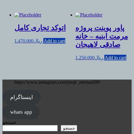
پاور پوینت پروژه
اتوکد تجاری کامل
مرمت ابنیه – خانه
Add to cart
ریال
1.470.000
صادقی لاهیجان
Add to cart
ریال
1.250.000
https://www.instagram.com/proje_memarii98/
اینستاگرام
whats app
جستجو
جستجو