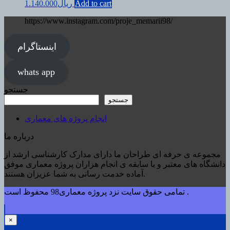
Add to cart
ریال
1.140.000
https://www.instagram.com/proje_memarii98/
اینستاگرام
whats app
جستجو
جستجو
انجام پروژه های معماری
درباره ما
مجموعه ی حرفه ای طراحان ما دارای مدارک کارشناسی ارشد از
دانشگاه های معتبر و با سابقه ی انجام هزاران پروژه معماری موفق
آماده خدمت رسانی به شما عزیزان هستند.
تمامی حقوق سایت نزد پروژه معماری98 محفوظ است .
×