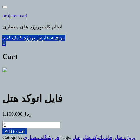
Skip
to
projememari
content
انجام کلیه پروژه های معماری
برای سفارش پروژه کلیک کنید.
0
Cart
فایل اتوکد هتل
ریال
1.190.000
فایل
اتوکد
Add to cart
هتل
پروژه هتل
,
فایل اتوکد هتل
,
هتل
Tags:
فروشگاه معماری
Category: