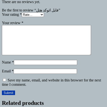
There are no reviews yet.
Be the first to review “فایل اتوکد هتل”
Your rating
*
Your review
*
Name
*
Email
*
Save my name, email, and website in this browser for the next
time I comment.
Related products