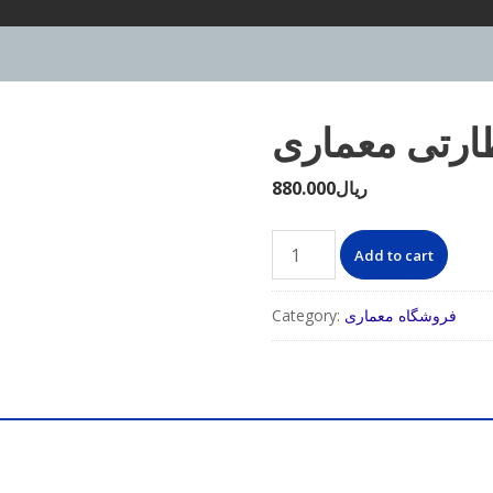
رتی معماری
ریال
880.000
چک
Add to cart
لیست
نظارتی
فروشگاه معماری
Category:
معماری
quantity